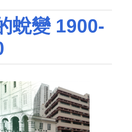
ion
變 1900-
0