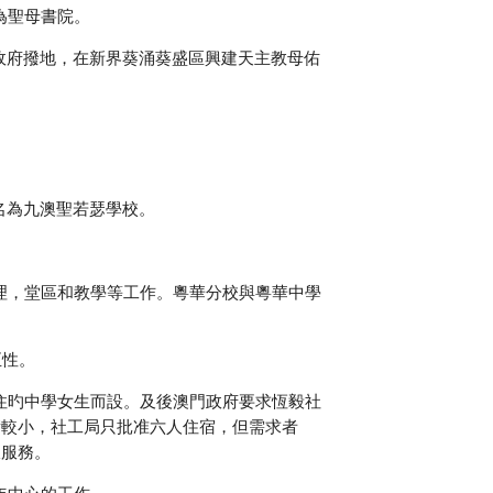
為聖母書院。
港政府撥地，在新界葵涌葵盛區興建天主教母佑
名為九澳聖若瑟學校。
要理，堂區和教學等工作。粵華分校與粵華中學
至性。
居住旳中學女生而設。及後澳門政府要求恆毅社
積較小，社工局只批准六人住宿，但需求者
線服務。