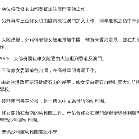
5: 兩位傳教修女由韶關被派往澳門開始工作。
6: 另外再有三位修女也由國內派往澳門加入工作。同年進教之佑中
0: 大陸政變，外籍傳教修女被迫撤離中國，轉折來香港發展，並在
作。
2-1954: 大部份國籍修女陸逐由大陸退到香港及澳門。
2: 三位修女委派前往台灣，在高雄華明書局工作。
3: 由於香港政府要清拆鑽石山的屋宇，修女便由鑽石山轉到黃大仙
學校。
4: 接辦澳門粵華分校，是一所以中文為母語的幼稚園。
6: 修女開始在台南的幼稚園工作。母佑會修女在澳門創辦聖瑪沙利
聖瑪沙利羅幼稚園。
8: 聖瑪沙利羅幼稚園開設小學。