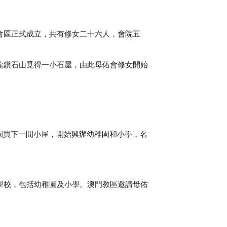
華會區正式成立，共有修女二十六人，會院五
九龍鑽石山覓得一小石屋，由此母佑會修女開始
竹園買下一間小屋，開始興辦幼稚園和小學，名
羅學校，包括幼稚園及小學。澳門教區邀請母佑