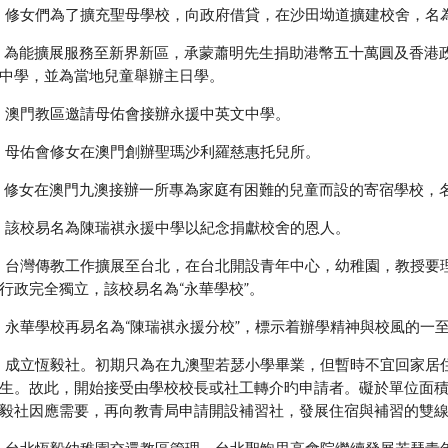
:
修女們為了擴充聖母學校，向政府借貸，在沙田坳道擴建校舍，名
3: 為能擴展服務至新界新區，承蒙蕭明先生捐助港幣五十萬圓及香
中學，並為當地兒童舉辦主日學。
6: 澳門教區邀請母佑會接辦永援中英文中學。
8: 母佑會修女在澳門創辦聖瑪沙利羅慈惠托兒所。
3: 修女在澳門九澳接辦一所專為家庭有困難的兒童而設的寄宿學校，
6: 該校易名為陳瑞祺永援中學以紀念捐獻校舍的恩人。
0: 台灣傳教工作擴展至台北，在台北開設青年中心，幼稚園，教授
行政完全獨立，該校易名為“永華學校”。
2: 永華學校再易名為“陳瑞祺永援分校”，標示着辦學精神與校風的一
1: 成立恆毅社。初期只為在九澳聖若瑟小學畢業，但暫時不宜回家
生。故此，開始接受由學校校長或社工轉介旳申請者。礙於單位面
毅社因應需要，再向教青局申請開設補習社，發展住宿與補習的雙