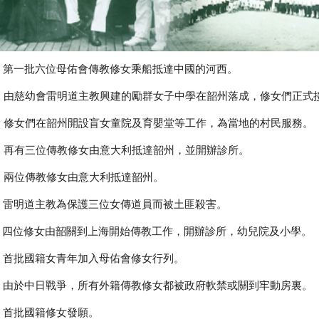
3: 第一批六位母佑會傳教修女乘船抵達中國的河西。
4: 由慈幼會雷明道主教興建的勵群女子中學在韶州落成，修女們正式
5: 修女們在韶州開設盲女童院及育嬰堂等工作，為當地的村民服務。
6: 再有三位傳教修女由意大利抵達韶州，並開辦診所。
9: 兩位傳教修女由意大利抵達韶州。
0: 雷明道主教為保護三位女傳道員而被土匪殺害。
3: 四位修女由韶關到上海開始傳教工作，開辦診所，幼兒院及小學。
5: 首批國籍女青年加入母佑會修女行列。
7: 由於中日戰爭，所有外籍傳教修女都被政府軟禁或關到牢動房裏。
8: 首批國籍修女發願。