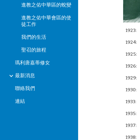
進教之佑中華區的蛻變
進教之佑中華會區的使
徒工作
192
我們的生活
192
聖召的旅程
192
瑪利唐嘉蒂修女
192
最新消息
192
聯絡我們
193
連結
193
193
193
193