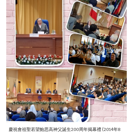
慶祝會祖聖若望鮑思高神父誕生200周年揭幕禮 (2014年8